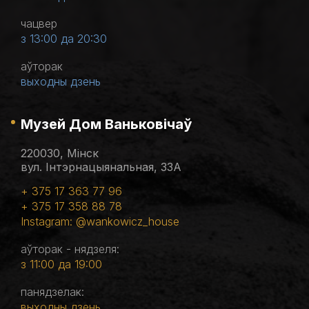
чацвер
з 13:00 да 20:30
аўторак
выходны дзень
Музей Дом Ваньковічаў
220030, Мінск
вул. Інтэрнацыянальная, 33А
+ 375 17 363 77 96
+ 375 17 358 88 78
Instagram: @wankowicz_house
аўторак - нядзеля:
з 11:00 да 19:00
панядзелак:
выходны дзень