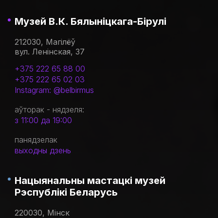
Музей В.К. Бялыніцкага-Бірулі
212030, Магілёў
вул. Ленінская, 37
+375 222 65 88 00
+375 222 65 02 03
Instagram: @belbirmus
аўторак - нядзеля:
з 11:00 да 19:00
панядзелак
выходны дзень
Нацыянальны мастацкі музей
Рэспублікі Беларусь
220030, Мінск