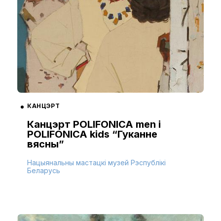
КАНЦЭРТ
Канцэрт POLIFONICA men і
POLIFONICA kids “Гуканне
вясны”
Нацыянальны мастацкі музей Рэспублікі
Беларусь