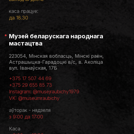
каса працуе:
да 18.30
Музей беларускага народнага
мастацтва
223054, Мінская вобласць, Мінскі раён,
Астрашыцка-Гарадоцкі в/с, в. Аколіца
вул. Іванаўская, 17Б
+375 17 507 44 69
+375 29 655 85 73
Instagram: @musejraubichy1979
VK: @museumraubichy
аўторак - нядзеля
з 9:00 да 17:00
Каса