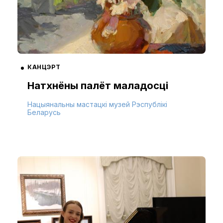
КАНЦЭРТ
Натхнёны палёт маладосці
Нацыянальны мастацкі музей Рэспублікі
Беларусь