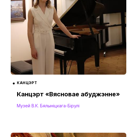
КАНЦЭРТ
Канцэрт «Вясновае абуджэнне»
Музей В.К. Бялыніцкага-Бірулі