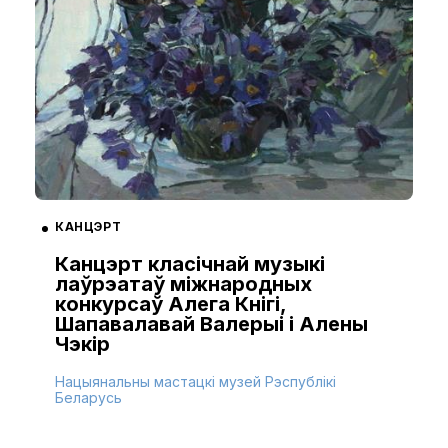
КАНЦЭРТ
Канцэрт класічнай музыкі
лаўрэатаў міжнародных
конкурсаў Алега Кнігі,
Шапавалавай Валерыі і Алены
Чэкір
Нацыянальны мастацкі музей Рэспублікі
Беларусь