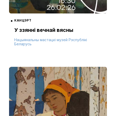
КАНЦЭРТ
У ззянні вечнай вясны
Нацыянальны мастацкі музей Рэспублікі
Беларусь