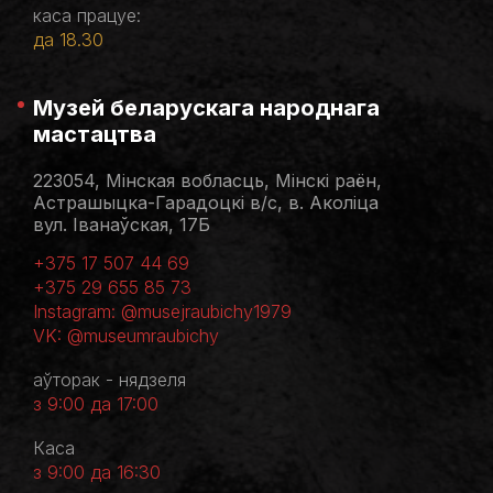
каса працуе:
да 18.30
Музей беларускага народнага
мастацтва
223054, Мінская вобласць, Мінскі раён,
Астрашыцка-Гарадоцкі в/с, в. Аколіца
вул. Іванаўская, 17Б
+375 17 507 44 69
+375 29 655 85 73
Instagram: @musejraubichy1979
VK: @museumraubichy
аўторак - нядзеля
з 9:00 да 17:00
Каса
з 9:00 да 16:30