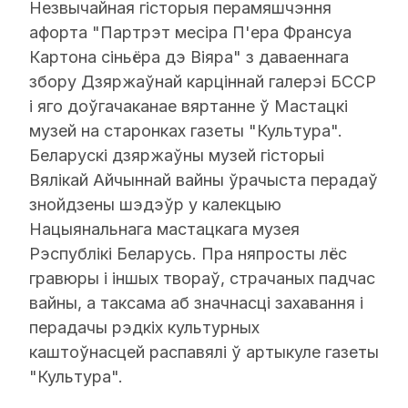
Незвычайная гісторыя перамяшчэння
афорта "Партрэт месіра П'ера Франсуа
Картона сіньёра дэ Віяра" з даваеннага
збору Дзяржаўнай карціннай галерэі БССР
і яго доўгачаканае вяртанне ў Мастацкі
музей на старонках газеты "Культура".
Беларускі дзяржаўны музей гісторыі
Вялікай Айчыннай вайны ўрачыста перадаў
знойдзены шэдэўр у калекцыю
Нацыянальнага мастацкага музея
Рэспублікі Беларусь. Пра няпросты лёс
гравюры і іншых твораў, страчаных падчас
вайны, а таксама аб значнасці захавання і
перадачы рэдкіх культурных
каштоўнасцей распавялі ў артыкуле газеты
"Культура".