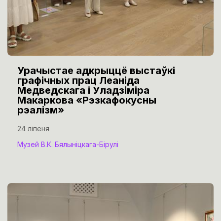
Урачыстае адкрыццё выстаўкі
графічных прац Леаніда
Медведскага і Уладзіміра
Макаркова «Рэзкафокусны
рэалізм»
24 ліпеня
Музей В.К. Бялыніцкага-Бірулі