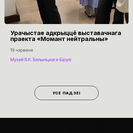
Урачыстае адкрыццё выставачнага
праекта «Момант нейтральны»
19 чэрвеня
Музей В.К. Бялыніцкага-Бірулі
УСЕ ПАДЗЕІ