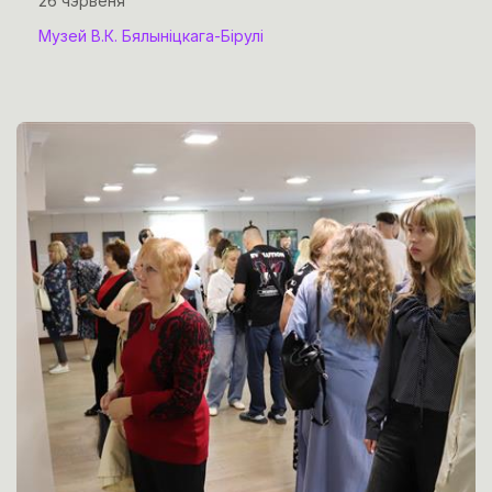
26 чэрвеня
Музей В.К. Бялыніцкага-Бірулі