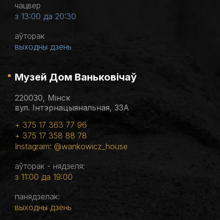
чацвер
з 13:00 да 20:30
аўторак
выходны дзень
Музей Дом Ваньковічаў
220030, Мінск
вул. Інтэрнацыянальная, 33А
+ 375 17 363 77 96
+ 375 17 358 88 78
Instagram: @wankowicz_house
аўторак - нядзеля:
з 11:00 да 19:00
панядзелак:
выходны дзень