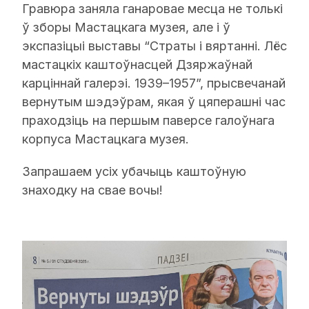
Гравюра заняла ганаровае месца не толькі
ў зборы Мастацкага музея, але і ў
экспазіцыі выставы “Страты і вяртанні. Лёс
мастацкіх каштоўнасцей Дзяржаўнай
карціннай галерэі. 1939–1957”, прысвечанай
вернутым шэдэўрам, якая ў цяперашні час
праходзіць на першым паверсе галоўнага
корпуса Мастацкага музея.
Запрашаем усіх убачыць каштоўную
знаходку на свае вочы!