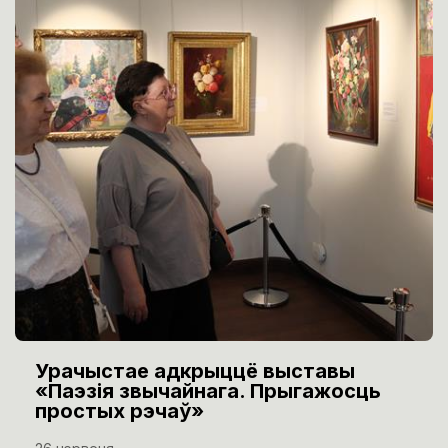
Урачыстае адкрыццё выставы
«Паэзія звычайнага. Прыгажосць
простых рэчаў»