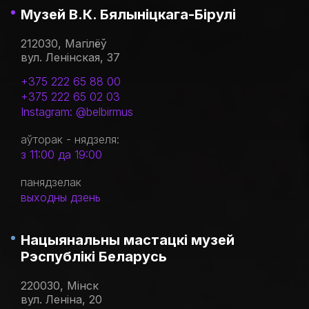
Музей В.К. Бялыніцкага-Бірулі
212030, Магілёў
вул. Ленінская, 37
+375 222 65 88 00
+375 222 65 02 03
Instagram: @belbirmus
аўторак - нядзеля:
з 11:00 да 19:00
панядзелак
выходны дзень
Нацыянальны мастацкі музей
Рэспублікі Беларусь
220030, Мінск
вул. Леніна, 20