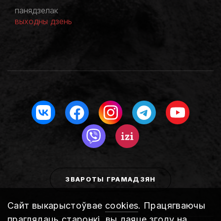
панядзелак
выходны дзень
ЗВАРОТЫ ГРАМАДЗЯН
Сайт выкарыстоўвае
cookies
. Працягваючы
праглядаць старонкі, вы даяце згоду на