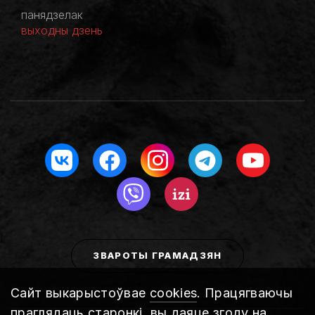
панядзелак
выходны дзень
ЗВАРОТЫ ГРАМАДЗЯН
Сайт выкарыстоўвае
cookies
. Працягваючы
праглядаць старонкі, вы даяце згоду на