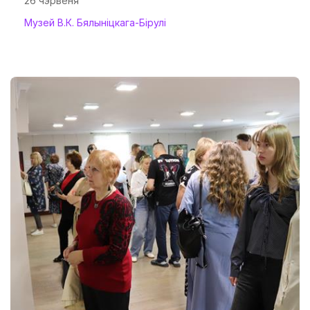
26 чэрвеня
Музей В.К. Бялыніцкага-Бірулі