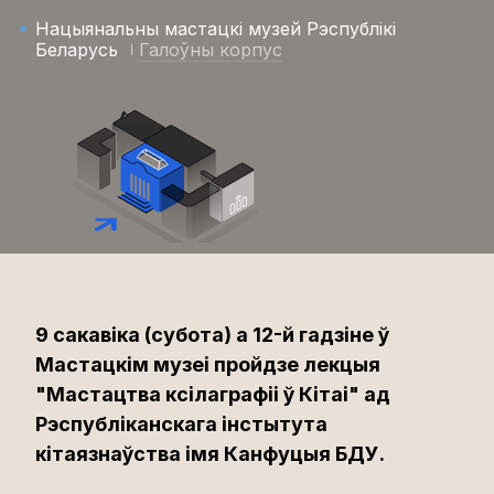
Нацыянальны мастацкі музей Рэспублікі
Беларусь
Галоўны корпус
9 сакавіка (субота) а 12-й гадзіне ў
Мастацкім музеі пройдзе лекцыя
"Мастацтва ксілаграфіі ў Кітаі" ад
Рэспубліканскага інстытута
кітаязнаўства імя Канфуцыя БДУ.