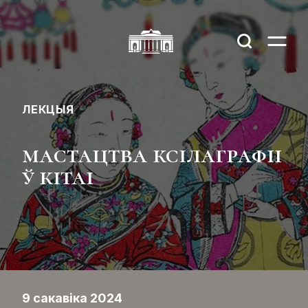
ЛЕКЦЫЯ
мастацтва ксілаграфіі
ў кітаі
9 сакавіка 2024