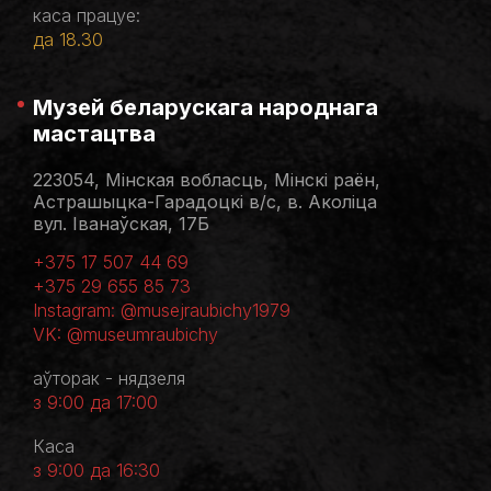
каса працуе:
да 18.30
Музей беларускага народнага
мастацтва
223054, Мінская вобласць, Мінскі раён,
Астрашыцка-Гарадоцкі в/с, в. Аколіца
вул. Іванаўская, 17Б
+375 17 507 44 69
+375 29 655 85 73
Instagram: @musejraubichy1979
VK: @museumraubichy
аўторак - нядзеля
з 9:00 да 17:00
Каса
з 9:00 да 16:30