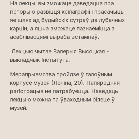
На лекцыі вы зможаце даведацца пра
гісторыю развіцця ксілаграфіі і прасачыць
яе шлях ад будыйскіх сутраў да лубачных
карцін, а яшчэ зможаце пазнаёміцца з
асаблівасцямі выраба эстампаў.
Лекцыю чытае Валерыя Высоцкая -
выкладчык Інстытута.
Мерапрыемства пройдзе ў галоўным
корпусе музея (Леніна, 20). Папярэдняя
рэгістрацыя не патрабуецца. Наведаць
лекцыю можна па ўваходным білеце ў
музей.