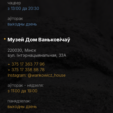
чацвер
з 13:00 да 20:30
аўторак
выходны дзень
Музей Дом Ваньковічаў
220030, Мінск
вул. Інтэрнацыянальная, 33А
+ 375 17 363 77 96
+ 375 17 358 88 78
Instagram: @wankowicz_house
аўторак - нядзеля:
з 11:00 да 19:00
панядзелак:
выходны дзень