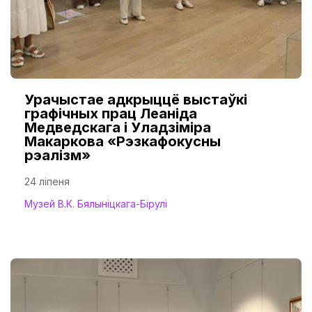
Урачыстае адкрыццё выстаўкі
графічных прац Леаніда
Медведскага і Уладзіміра
Макаркова «Рэзкафокусны
рэалізм»
24 ліпеня
Музей В.К. Бялыніцкага-Бірулі