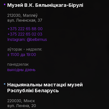
Музей В.К. Бялыніцкага-Бірулі
212030, Магілёў
вул. Ленінская, 37
+375 222 65 88 00
+375 222 65 02 03
Instagram: @belbirmus
аўторак - нядзеля:
з 11:00 да 19:00
панядзелак
выходны дзень
Нацыянальны мастацкі музей
Рэспублікі Беларусь
220030, Мінск
вул. Леніна, 20