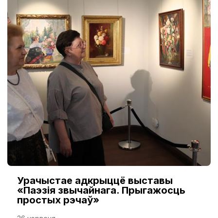
Урачыстае адкрыццё выставы
«Паэзія звычайнага. Прыгажосць
простых рэчаў»