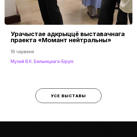
Урачыстае адкрыццё выставачнага
праекта «Момант нейтральны»
19 чэрвеня
Музей В.К. Бялыніцкага-Бірулі
УСЕ ВЫСТАВЫ