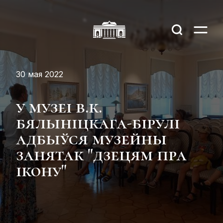
30 мая 2022
у музеі в.к.
бялыніцкага-бірулі
адбыўся музейны
занятак "дзецям пра
ікону"