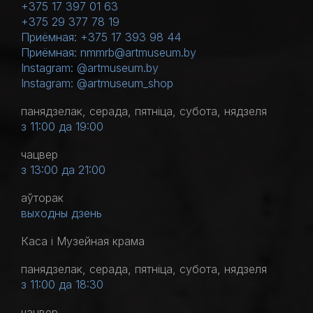
+375 17 397 01 63
+375 29 377 78 19
Приёмная: +375 17 393 98 44
Приёмная: nmmrb@artmuseum.by
Instagram: @artmuseum.by
Instagram: @artmuseum_shop
панядзелак, серада, пятніца, субота, нядзеля
з 11:00 да 19:00
чацвер
з 13:00 да 21:00
аўторак
выходны дзень
Каса і Музейная крама
панядзелак, серада, пятніца, субота, нядзеля
з 11:00 да 18:30
чацвер