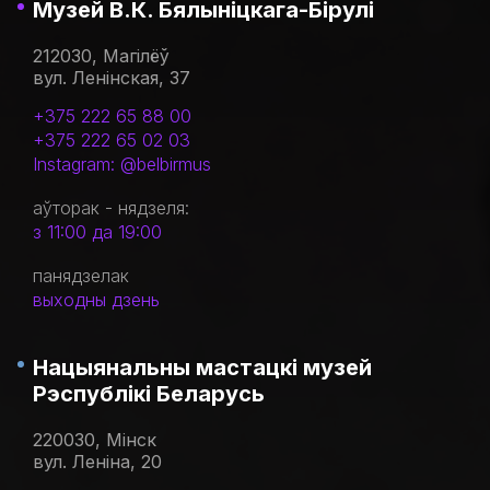
Музей В.К. Бялыніцкага-Бірулі
212030, Магілёў
вул. Ленінская, 37
+375 222 65 88 00
+375 222 65 02 03
Instagram: @belbirmus
аўторак - нядзеля:
з 11:00 да 19:00
панядзелак
выходны дзень
Нацыянальны мастацкі музей
Рэспублікі Беларусь
220030, Мінск
вул. Леніна, 20