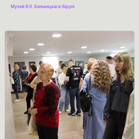
Музей В.К. Бялыніцкага-Бірулі