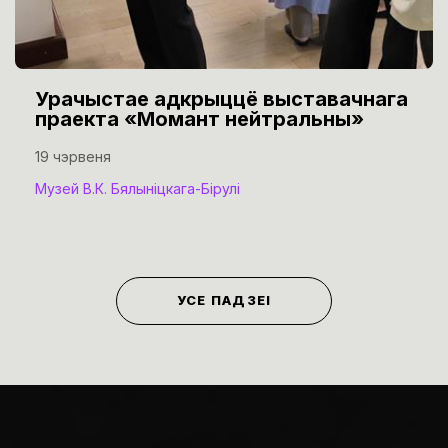
Урачыстае адкрыццё выставачнага
праекта «Момант нейтральны»
19 чэрвеня
Музей В.К. Бялыніцкага-Бірулі
УСЕ ПАДЗЕІ