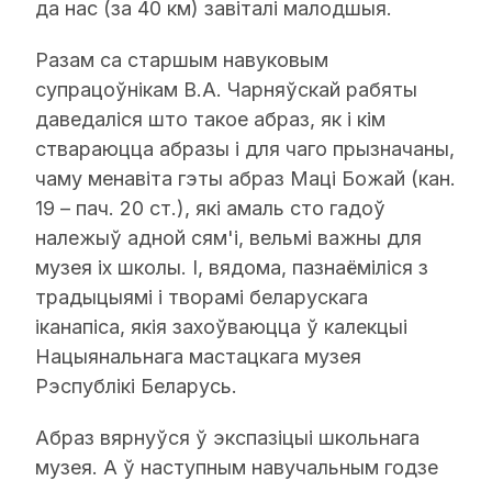
да нас (за 40 км) завіталі малодшыя.
Разам са старшым навуковым
супрацоўнікам В.A. Чарняўскай рабяты
даведаліся што такое абраз, як і кім
ствараюцца абразы і для чаго прызначаны,
чаму менавіта гэты абраз Маці Божай (кан.
19 – пач. 20 ст.), які амаль сто гадоў
належыў адной сям'і, вельмі важны для
музея іх школы. І, вядома, пазнаёміліся з
традыцыямі і творамі беларускага
іканапіса, якія захоўваюцца ў калекцыі
Нацыянальнага мастацкага музея
Рэспублікі Беларусь.
Абраз вярнуўся ў экспазіцыі школьнага
музея. А ў наступным навучальным годзе