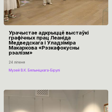
Урачыстае адкрыццё выстаўкі
графічных прац Леаніда
Медведскага і Уладзіміра
Макаркова «Рэзкафокусны
рэалізм»
24 ліпеня
Музей В.К. Бялыніцкага-Бірулі