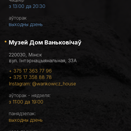
з 13:00 да 20:30
аўторак
выходны дзень
Музей Дом Ваньковічаў
220030, Мінск
вул. Інтэрнацыянальная, 33А
+ 375 17 363 77 96
+ 375 17 358 88 78
Instagram: @wankowicz_house
аўторак - нядзеля:
з 11:00 да 19:00
панядзелак:
выходны дзень