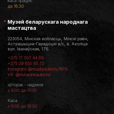
каса працуе:
да 18.30
Музей беларускага народнага
мастацтва
223054, Мінская вобласць, Мінскі раён,
Астрашыцка-Гарадоцкі в/с, в. Аколіца
вул. Іванаўская, 17Б
+375 17 507 44 69
+375 29 655 85 73
Instagram: @musejraubichy1979
VK: @museumraubichy
аўторак - нядзеля
з 9:00 да 17:00
Каса
з 9:00 да 16:30