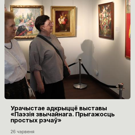
Урачыстае адкрыццё выставы
«Паэзія звычайнага. Прыгажосць
простых рэчаў»
26 чэрвеня