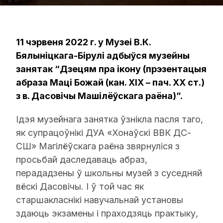
11 чэрвеня 2022 г. у Музеі В.К.
Бялыніцкага-Бірулі адбыўся музейны
занятак “Дзецям пра ікону (прэзентацыя
абраза Маці Божай (кан. ХІХ – пач. ХХ ст.)
з в. Дасовічы Машілёўскага раёна)”.
Ідэя музейнага занятка ўзнікла пасля таго,
як супрацоўнікі ДУА «Хонаўскі ВВК ДС-
СШ» Магілёўскага раёна звярнуліся з
просьбай даследаваць абраз,
перададзены ў школьны музей з суседняй
вёскі Дасовічы. І ў той час як
старшакласнікі навучальнай установы
здаюць экзамены і праходзяць практыку,