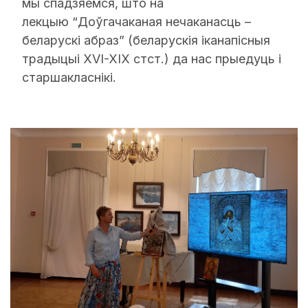
мы спадзяемся, што на
лекцыю “Доўгачаканая нечаканасць –
беларускі абраз” (беларускія іканапісныя
традыцыі XVI-XIX стст.) да нас прыедуць і
старшакласнікі.