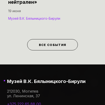
нейтрален»
19 июня
Музей В.К. Бялыницкого-Бирули
ВСЕ СОБЫТИЯ
Музей В.К. Бялыницкого-Бирули
212030, Могилев
ул. Ленинская, 37
+375 222 65 88 00