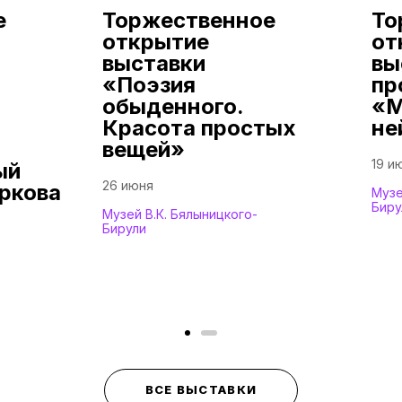
е
Торжественное
То
открытие
от
выставки
вы
«Поэзия
пр
обыденного.
«М
Красота простых
не
вещей»
19 и
ый
26 июня
ркова
Музе
Биру
Музей В.К. Бялыницкого-
Бирули
ВСЕ ВЫСТАВКИ