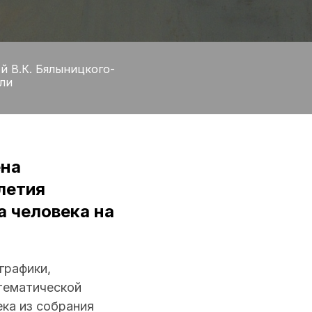
й В.К. Бялыницкого-
ли
ена
летия
 человека на
графики,
тематической
ека из собрания