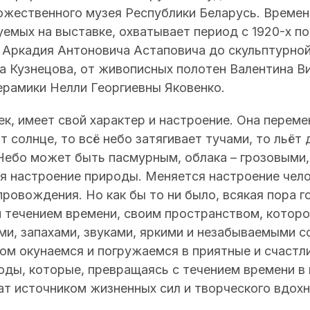
ожественного музея Республики Беларусь. Времен
емых на выставке, охватывает период с 1920-х по 
в Аркадия Антоновича Астаповича до скульптурно
а Кузнецова, от живописных полотен Валентина В
ерамики Нелли Георгиевны Яковенко.
ек, имеет свой характер и настроение. Она переме
т солнце, то всё небо затягивает тучами, то льёт
 Небо может быть пасмурным, облака – грозовыми,
я настроение природы. Меняется настроение чело
ровождения. Но как бы то ни было, всякая пора г
 течением времени, своим пространством, которо
и, запахами, звуками, яркими и незабываемыми 
том окунаемся и погружаемся в приятные и счаст
оды, которые, превращаясь с течением времени в
т источником жизненных сил и творческого вдохн