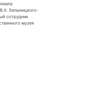
илиала
В.К. Бялыницкого-
ный сотрудник
ственного музея