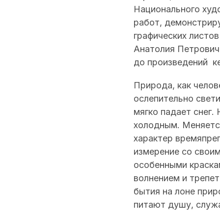
Национального худ
работ, демонстриру
графических листо
Анатолия Петрович
до произведений к
Природа, как челов
ослепительно свети
мягко падает снег.
холодным. Меняетс
характер времяпреп
измерение со своим
особенными краскам
волнением и трепе
бытия на лоне прир
питают душу, служа