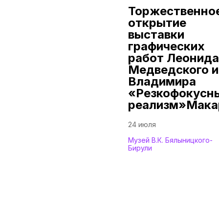
Торжественно
открытие
выставки
графических
работ Леонида
Медведского и
Владимира
«Резкофокусн
реализм»Мака
24 июля
Музей В.К. Бялыницкого-
Бирули