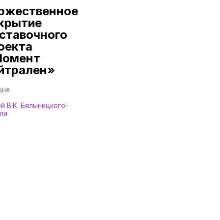
ржественное
Торжественно
крытие
открытие
ставочного
выставки
оекта
«Ускользающе
омент
вечное. Георги
йтрален»
Наталья
Поплавские».
юня
23 апреля
й В.К. Бялыницкого-
ли
Музей В.К. Бялыницкого-
Бирули