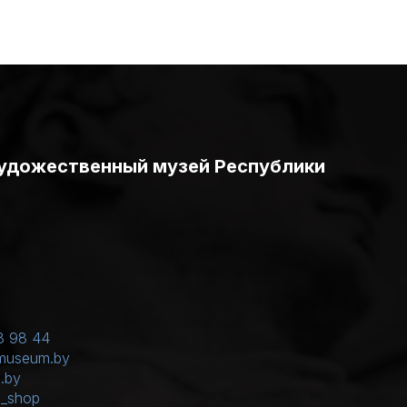
удожественный музей Республики
3 98 44
museum.by
.by
m_shop