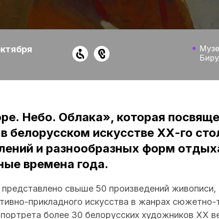
Музе
октября
Биру
ре. Небо. Облака», которая посвящ
в белорусском искусстве ХХ-го сто
лений и разнообразных форм отдыха
ные времена года.
 представлено свыше 50 произведений живописи, 
ативно-прикладного искусства в жанрах сюжетно-
 портрета более 30 белорусских художников ХХ в