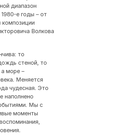
ной диапазон
1980-е годы – от
й композиции
икторовича Волкова
нчива: то
 дождь стеной, то
 а море –
века. Меняется
ода чудесная. Это
е наполнено
событиями. Мы с
ливые моменты
 воспоминания,
овения.