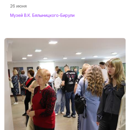
26 июня
Музей В.К. Бялыницкого-Бирули