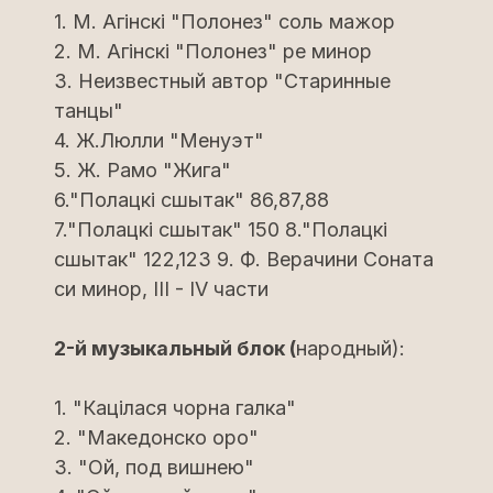
1. М. Агiнскi "Полонез" соль мажор
2. М. Агiнскi "Полонез" ре минор
3. Неизвестный автор "Старинные
танцы"
4. Ж.Люлли "Менуэт"
5. Ж. Рамо "Жига"
6."Полацкi сшытак" 86,87,88
7."Полацкі сшытак" 150 8."Полацкi
сшытак" 122,123 9. Ф. Верачини Соната
си минор, III - IV части
2-й музыкальный блок (
народный):
1. "Кацiлася чорна галка"
2. "Македонско оро"
3. "Ой, под вишнею"